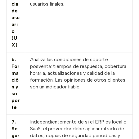
cia
usuarios finales.
de
usu
ari
o
(U
X)
6.
Analiza las condiciones de soporte
For
posventa: tiempos de respuesta, cobertura
ma
horaria, actualizaciones y calidad de la
ció
formación. Las opiniones de otros clientes
n y
son un indicador fiable.
so
por
te
7.
Independientemente de si el ERP es local o
Se
SaaS, el proveedor debe aplicar cifrado de
gur
datos, copias de seguridad periódicas y