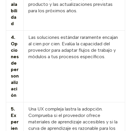
ala
producto y las actualizaciones previstas
bili
para los próximos años.
da
d
4.
Las soluciones estándar raramente encajan
Op
al cien por cien. Evalúa la capacidad del
cio
proveedor para adaptar flujos de trabajo y
nes
módulos a tus procesos específicos.
de
per
son
aliz
aci
ón
5.
Una UX compleja lastra la adopción.
Ex
Comprueba si el proveedor ofrece
per
materiales de aprendizaje accesibles y si la
ien
curva de aprendizaje es razonable para los