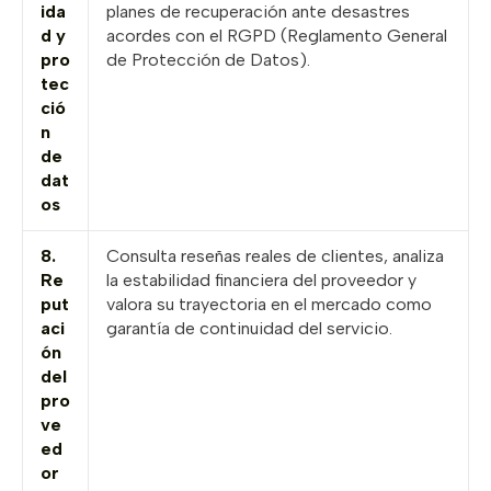
ida
planes de recuperación ante desastres
d y
acordes con el RGPD (Reglamento General
pro
de Protección de Datos).
tec
ció
n
de
dat
os
8.
Consulta reseñas reales de clientes, analiza
Re
la estabilidad financiera del proveedor y
put
valora su trayectoria en el mercado como
aci
garantía de continuidad del servicio.
ón
del
pro
ve
ed
or