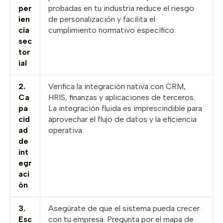
per
probadas en tu industria reduce el riesgo
ien
de personalización y facilita el
cia
cumplimiento normativo específico.
sec
tor
ial
2.
Verifica la integración nativa con CRM,
Ca
HRIS, finanzas y aplicaciones de terceros.
pa
La integración fluida es imprescindible para
cid
aprovechar el flujo de datos y la eficiencia
ad
operativa.
de
int
egr
aci
ón
3.
Asegúrate de que el sistema pueda crecer
Esc
con tu empresa. Pregunta por el mapa de