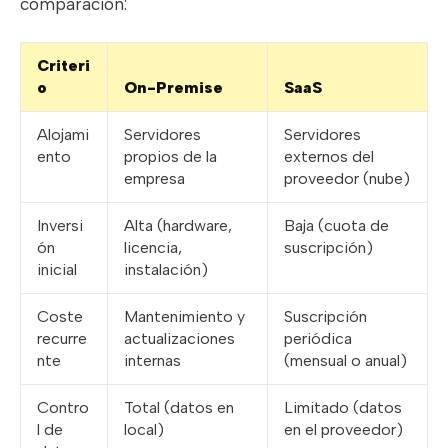
comparación:
Criteri
o
On-Premise
SaaS
Alojami
Servidores
Servidores
ento
propios de la
externos del
empresa
proveedor (nube)
Inversi
Alta (hardware,
Baja (cuota de
ón
licencia,
suscripción)
inicial
instalación)
Coste
Mantenimiento y
Suscripción
recurre
actualizaciones
periódica
nte
internas
(mensual o anual)
Contro
Total (datos en
Limitado (datos
l de
local)
en el proveedor)