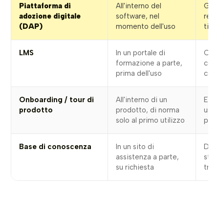
Piattaforma di
All'interno del
Guid
adozione digitale
software, nel
real
(DAP)
momento dell'uso
tick
LMS
In un portale di
Cors
formazione a parte,
cert
prima dell'uso
conf
Onboarding / tour di
All'interno di un
Espe
prodotto
prodotto, di norma
util
solo al primo utilizzo
pro
Base di conoscenza
In un sito di
Doc
assistenza a parte,
stat
su richiesta
tram