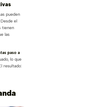
tivas
sas pueden
 Desde el
 tienen
ue las
ntas paso a
uado, lo que
l resultado:
manda