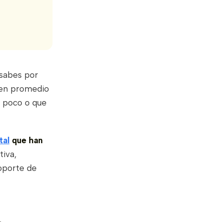
 sabes por
 en promedio
y poco o que
tal
que han
tiva,
oporte de