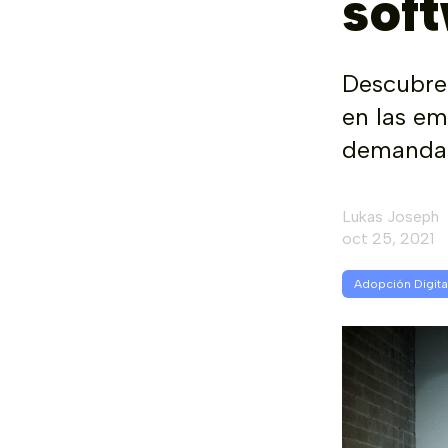
sof
Descubre 
en las em
demanda,
Lukas Joseph
oct 25, 2021
Adopción Digita