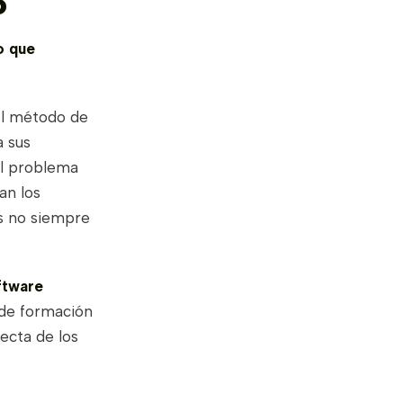
o
o que
 el método de
a sus
El problema
an los
s no siempre
ftware
 de formación
ecta de los