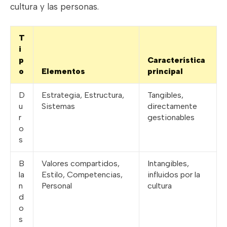
cultura y las personas.
T
i
p
Característica
o
Elementos
principal
D
Estrategia, Estructura,
Tangibles,
u
Sistemas
directamente
r
gestionables
o
s
B
Valores compartidos,
Intangibles,
la
Estilo, Competencias,
influidos por la
n
Personal
cultura
d
o
s