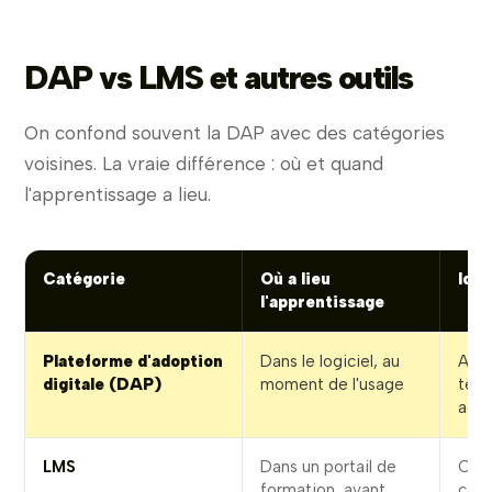
DAP vs LMS et autres outils
On confond souvent la DAP avec des catégories
voisines. La vraie différence : où et quand
l'apprentissage a lieu.
Catégorie
Où a lieu
Idéa
l'apprentissage
Plateforme d'adoption
Dans le logiciel, au
Acc
digitale (DAP)
moment de l'usage
temp
ado
LMS
Dans un portail de
Cour
formation, avant
cert