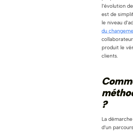
l’évolution d
est de simpli
le niveau d’a
du changeme
collaborateur
produit le vé
clients.
Commen
méthod
?
La démarche q
d’un parcours