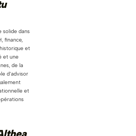
tu
 solide dans
, finance,
historique et
é et une
nes, de la
le d’advisor
également
tionnelle et
 opérations
Althea