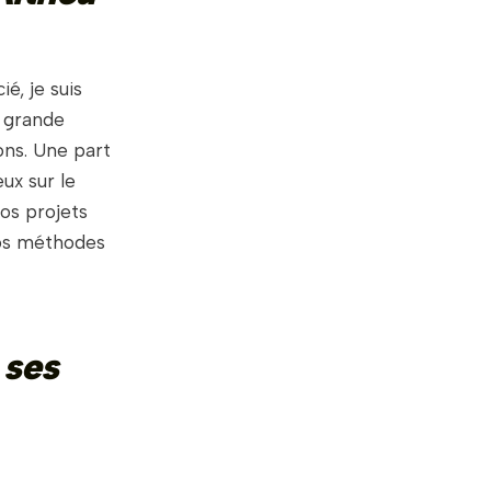
é, je suis
e grande
ons. Une part
ux sur le
os projets
 nos méthodes
 ses