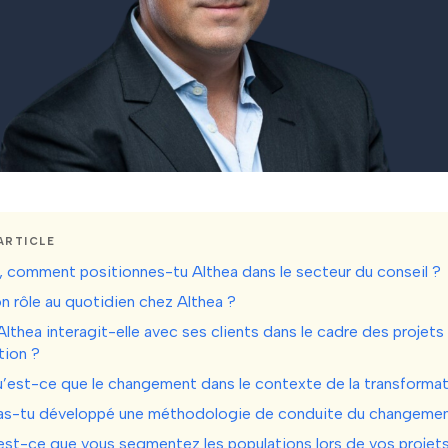
ARTICLE
i, comment positionnes-tu Althea dans le secteur du conseil ?
n rôle au quotidien chez Althea ?
thea interagit-elle avec ses clients dans le cadre des projets
tion ?
qu’est-ce que le changement dans le contexte de la transformat
s-tu développé une méthodologie de conduite du changemen
t-ce que vous segmentez les populations lors de vos projet