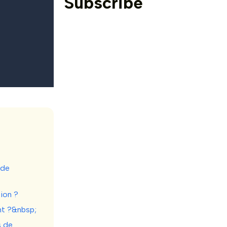
Subscribe
 de
ion ?
t ?&nbsp;
s de