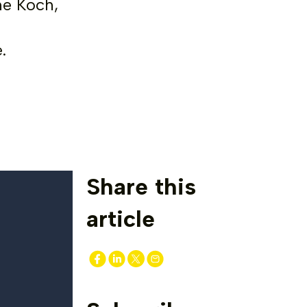
me Koch,
.
Share this
article