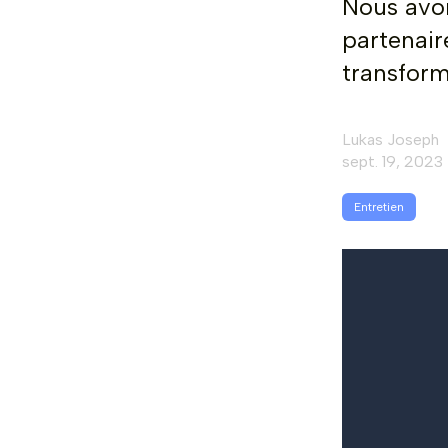
Nous avon
partenair
transform
Lukas Joseph
sept. 19, 2023
Entretien