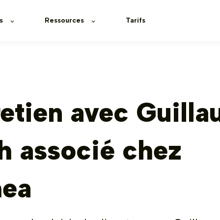
s
Ressources
Tarifs
retien avec Guill
h associé chez
hea