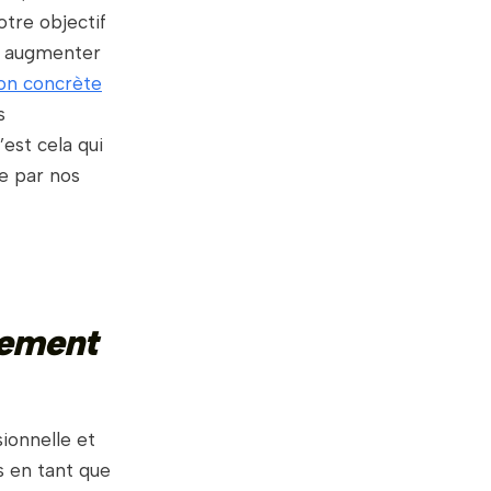
otre objectif
et augmenter
ion concrète
s
’est cela qui
e par nos
gement
ionnelle et
s en tant que