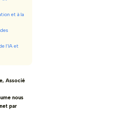
tion et à la
 des
e l’IA et
me, Associé
laume nous
inet par