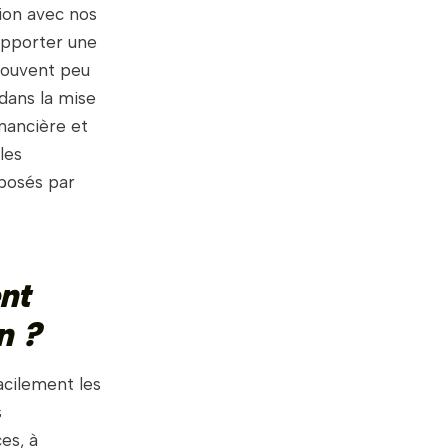
tion avec nos
’apporter une
 souvent peu
dans la mise
nancière et
les
posés par
nt
n ?
acilement les
s
es, à