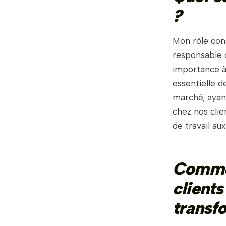
?
Mon rôle cons
responsable 
importance à 
essentielle d
marché, ayan
chez nos clie
de travail au
Commen
clients
transf