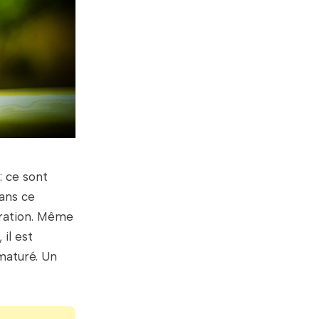
: ce sont
Dans ce
égration. Même
il est
maturé. Un