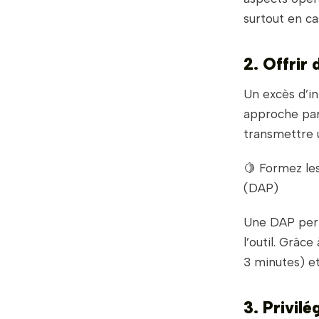
surtout en ca
2. Offrir
Un excès d’i
approche par 
transmettre 
🍋 Formez le
(DAP)
Une DAP perm
l’outil. Grâc
3 minutes) 
3. Privil