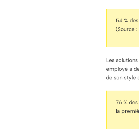
54 % des
(Source :
Les solution
employé a de
de son style 
76 % des 
la premiè