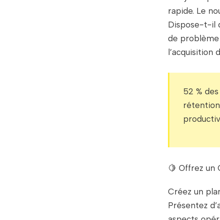
rapide. Le no
Dispose-t-il d
de problème ?
l’acquisition
52 % des 
rétention
productiv
🍋 Offrez un 
Créez un plan
Présentez d’a
aspects opér