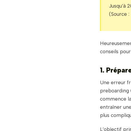
Jusqu’à 2
(Source :
Heureusement,
conseils pou
1. Prépar
Une erreur f
preboarding (
commence la 
entraîner un
plus compliq
L’objectif pr