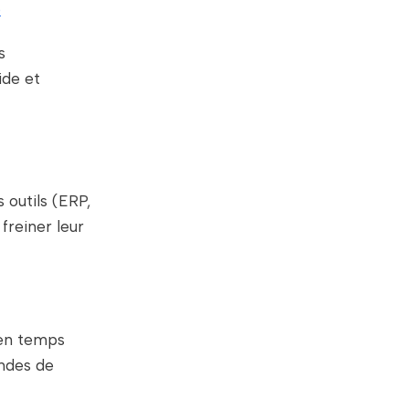
e
s
ide et
 outils (ERP,
 freiner leur
 en temps
andes de