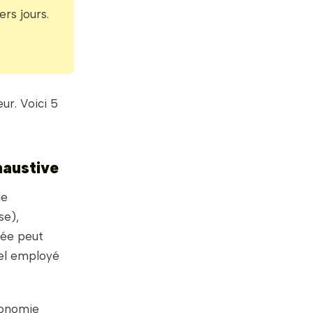
rs jours.
ur. Voici 5
haustive
de
se),
sée peut
vel employé
utonomie