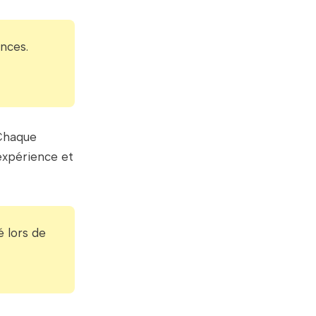
nces.
 Chaque
expérience et
é lors de