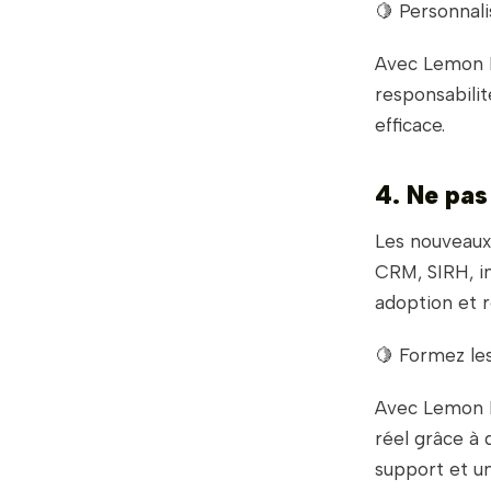
🍋 Personnali
Avec Lemon L
responsabilit
efficace.
4. Ne pas
Les nouveaux 
CRM, SIRH, in
adoption et ré
🍋 Formez le
Avec Lemon L
réel grâce à 
support et un