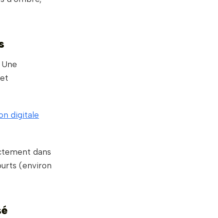
s
. Une
 et
n digitale
ectement dans
ourts (environ
sé