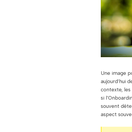
Une image po
aujourd’hui d
contexte, les
si l’Onboardi
souvent déte
aspect souven