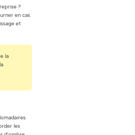
reprise ?
tourner en cas
issage et
e la
la
bdomadaires.
order les
es d’ombre,