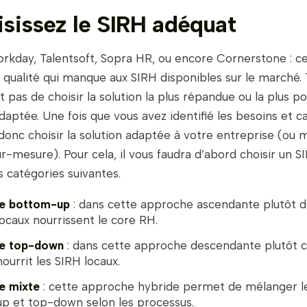
isissez le SIRH adéquat
kday, Talentsoft, Sopra HR, ou encore Cornerstone : ce 
la qualité qui manque aux SIRH disponibles sur le marché. 
st pas de choisir la solution la plus répandue ou la plus p
adaptée. Une fois que vous avez identifié les besoins et ca
donc choisir la solution adaptée à votre entreprise (ou
r-mesure). Pour cela, il vous faudra d’abord choisir un S
is catégories suivantes.
e bottom-up
: dans cette approche ascendante plutôt d
locaux nourrissent le core RH.
e top-down
: dans cette approche descendante plutôt ce
ourrit les SIRH locaux.
e mixte
: cette approche hybride permet de mélanger l
p et top-down selon les processus.