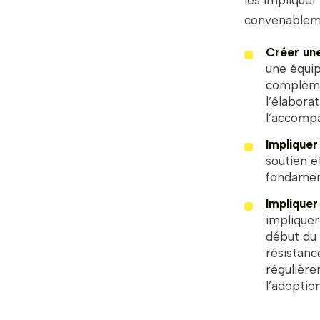
les impliquer
convenablem
Créer un
une équip
complémen
l’élabora
l’accomp
Impliquer
soutien e
fondamen
Impliquer 
impliquer
début du 
résistanc
régulière
l’adoptio