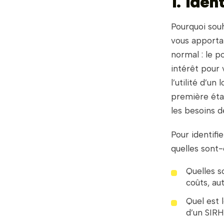
1. Iden
Pourquoi sou
vous apportai
normal : le p
intérêt pour 
l’utilité d’un
première étap
les besoins 
Pour identifi
quelles sont-
Quelles s
coûts, au
Quel est l
d’un SIRH