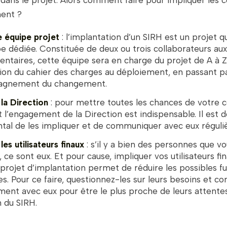
 dans le projet. Alors comment faire pour impliquer les 
ent ?
e équipe projet
: l’implantation d’un SIRH est un projet q
e dédiée. Constituée de deux ou trois collaborateurs aux 
taires, cette équipe sera en charge du projet de A à Z
tion du cahier des charges au déploiement, en passant p
agnement du changement.
 la Direction
: pour mettre toutes les chances de votre cô
t l’engagement de la Direction est indispensable. Il est 
tal de les impliquer et de communiquer avec eux régul
les utilisateurs finaux
: s’il y a bien des personnes que v
, ce sont eux. Et pour cause, impliquer vos utilisateurs fi
projet d’implantation permet de réduire les possibles f
es. Pour ce faire, questionnez-les sur leurs besoins et 
ment avec eux pour être le plus proche de leurs attentes
n du SIRH.