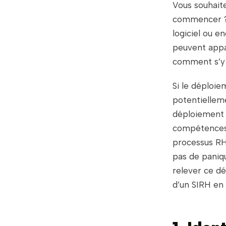
Vous souhait
commencer ? D
logiciel ou e
peuvent appar
comment s’y
Si le déploie
potentielleme
déploiement 
compétences 
processus RH
pas de panique
relever ce dé
d’un SIRH en