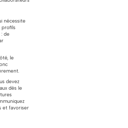
collaborateurs
ui nécessite
profils
 : de
ar
té, le
donc
ièrement.
ous devez
naux dès le
utures
communiquez
 et favoriser