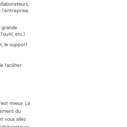
ollaborateurs,
l’entreprise,
à grande
outil, etc.)
H, le support
 faciliter
’est mieux. La
uement du
t vous allez