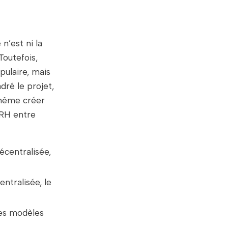
n’est ni la
Toutefois,
opulaire, mais
dré le projet,
 même créer
IRH entre
écentralisée,
ntralisée, le
es modèles