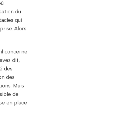
où
sation du
acles qui
rise. Alors
’il concerne
avez dit,
é des
on des
ions. Mais
ssible de
se en place