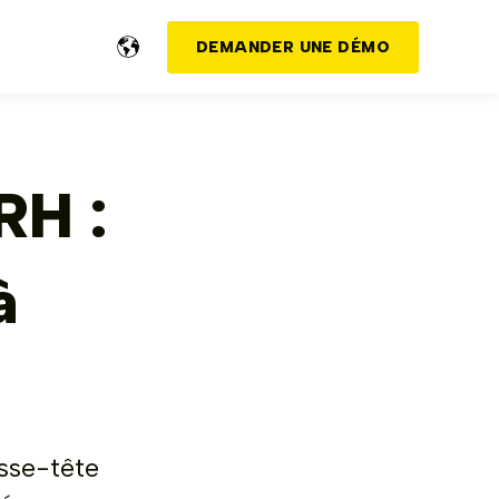
DEMANDER UNE DÉMO
RH :
à
sse-tête