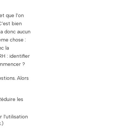
 et que l’on
C’est bien
n’a donc aucun
même chose :
nc la
 : identifier
 commencer ?
stions. Alors
Réduire les
l’utilisation
.)