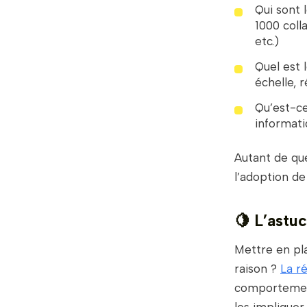
Qui sont 
1000 coll
etc.)
Quel est 
échelle, r
Qu’est-ce
informatiq
Autant de que
l’adoption de
🍋
L’astuc
Mettre en pla
raison ?
La r
comportement