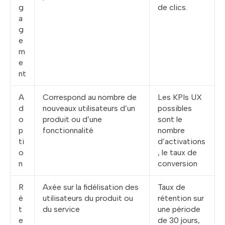
g
de clics.
a
g
e
m
e
nt
A
Correspond au nombre de
Les KPIs UX
d
nouveaux utilisateurs d’un
possibles
o
produit ou d’une
sont le
p
fonctionnalité
nombre
ti
d’activations
o
, le taux de
n
conversion
R
Axée sur la fidélisation des
Taux de
é
utilisateurs du produit ou
rétention sur
t
du service
une période
e
de 30 jours,