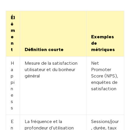
Él
é
m
e
Exemples
n
de
t
Définition courte
métriques
H
Mesure de la satisfaction
Net
a
utilisateur et du bonheur
Promoter
p
général
Score (NPS),
pi
enquêtes de
n
satisfaction
e
s
s
E
La fréquence et la
Sessions/jour
n
profondeur d’utilisation
, durée, taux