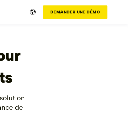
DEMANDER UNE DÉMO
our
ts
 solution
mance de