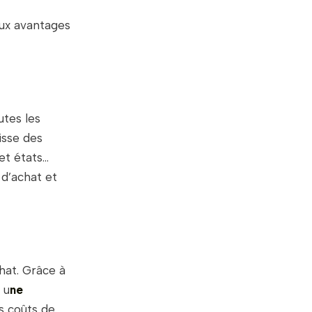
eux avantages
utes les
isse des
et états…
 d’achat et
chat. Grâce à
 u
ne
s coûts de