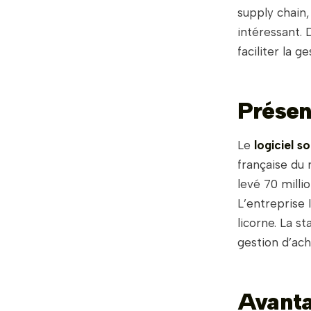
supply chain,
intéressant.
faciliter la 
Présen
Le
logiciel s
française du
levé 70 milli
L’entreprise I
licorne. La s
gestion d’ac
Avanta