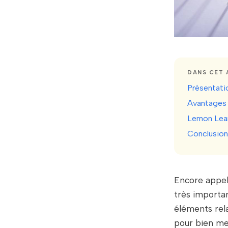
DANS CET 
Présentatio
Avantages d
Lemon Learn
Conclusion
Encore appel
très importa
éléments rela
pour bien men