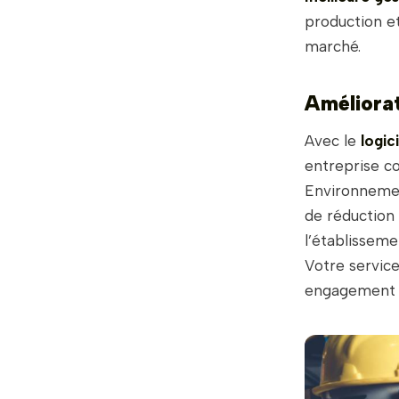
production et
marché.
Améliorat
Avec le
logici
entreprise co
Environnement
de réduction 
l’établisseme
Votre servic
engagement 