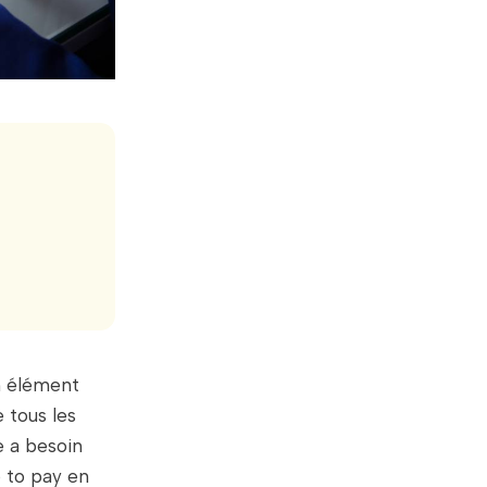
n élément
 tous les
e a besoin
e to pay en