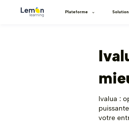
Plateforme
Solution
Ival
mie
Ivalua : 
puissante
votre ent