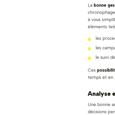
La
bonne ges
chronophages 
à vous simpli
éléments tels
les proce
les camp
le suivi 
Ces
possibil
temps et en p
Analyse e
Une bonne an
décisions per