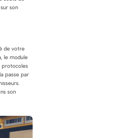
 sur son
é de votre
a, le module
s protocoles
la passe par
isseurs.
ans son