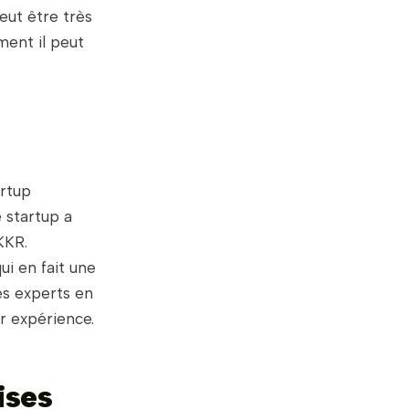
eut être très
ment il peut
artup
 startup a
KKR.
qui en fait une
es experts en
r expérience.
ises