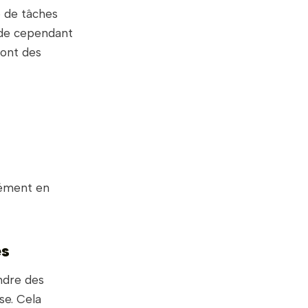
e de tâches
aide cependant
sont des
ément en
es
ndre des
se. Cela