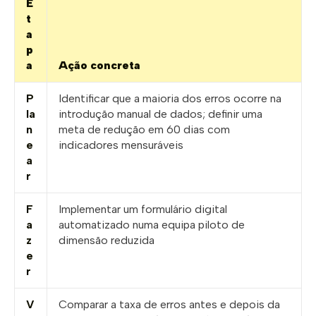
E
t
a
p
a
Ação concreta
P
Identificar que a maioria dos erros ocorre na
la
introdução manual de dados; definir uma
n
meta de redução em 60 dias com
e
indicadores mensuráveis
a
r
F
Implementar um formulário digital
a
automatizado numa equipa piloto de
z
dimensão reduzida
e
r
V
Comparar a taxa de erros antes e depois da