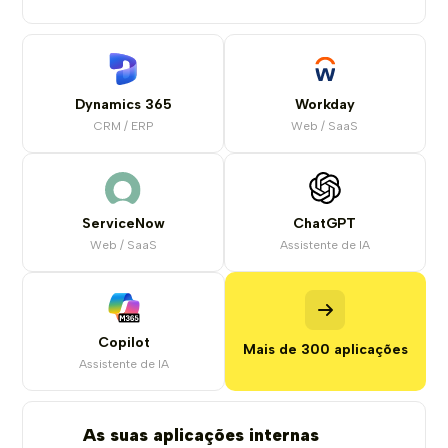
Dynamics 365
Workday
CRM / ERP
Web / SaaS
ServiceNow
ChatGPT
Web / SaaS
Assistente de IA
Copilot
Mais de 300 aplicações
Assistente de IA
As suas aplicações internas