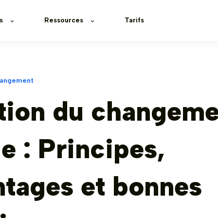
s
Ressources
Tarifs
hangement
tion du changeme
e : Principes,
ntages et bonnes