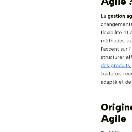
Agile 
La
gestion a
changements a
flexibilité e
méthodes trad
l’accent sur l
structurer ef
des produits
toutefois re
adapté et de 
Origin
Agile