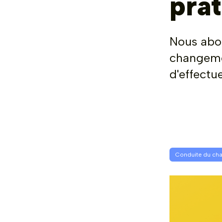
pra
Nous abor
changemen
d'effectu
Conduite du ch