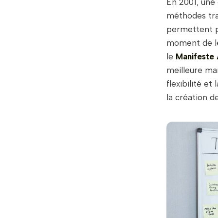
En 2001, une 
méthodes trad
permettent pa
moment de le
le
Manifeste 
meilleure man
flexibilité e
la création de