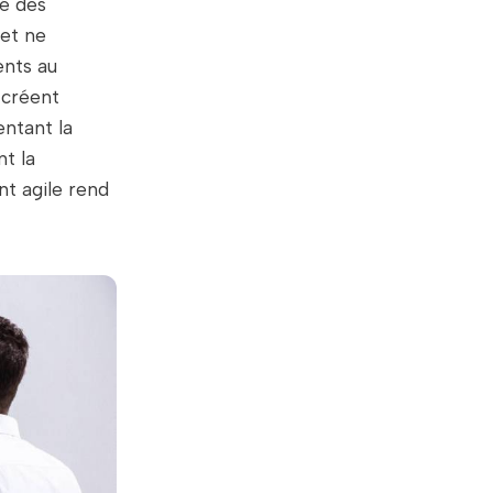
té des
 et ne
ents au
 créent
ntant la
t la
nt agile rend