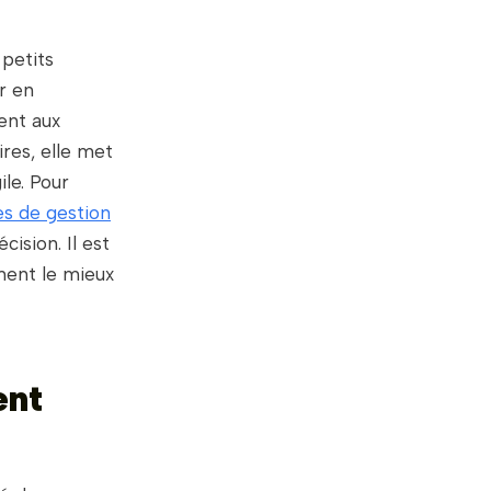
 petits
r en
ment aux
ires, elle met
ile. Pour
es de gestion
ision. Il est
ent le mieux
ent