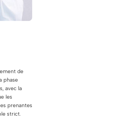
ppement de
la phase
s, avec la
e les
rties prenantes
e strict.