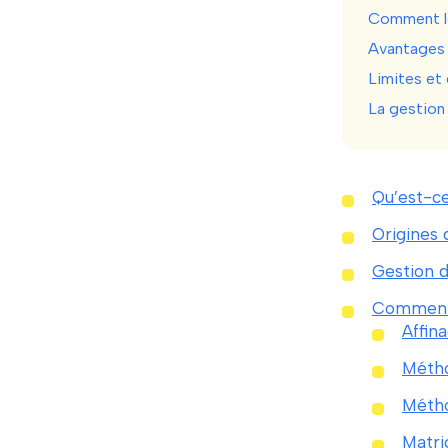
Comment le
Avantages 
Limites et
La gestion
Qu’est-ce
Origines 
Gestion d
Comment l
Affin
Méth
Méth
Matri