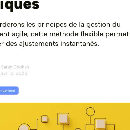
tiques
derons les principes de la gestion du
t agile, cette méthode flexible permet
er des ajustements instantanés.
Sarah Chohan
avr. 10, 2025
angement