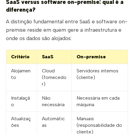
SaaS versus software on-premise: qual é a
diferença?
A distinção fundamental entre SaaS e software on-
premise reside em quem gere a infraestrutura e
onde os dados são alojados:
Critério
SaaS
On-premise
Alojamen
Cloud
Servidores internos
to
(fornecedo
(cliente)
r)
Instalaçã
Não
Necessária em cada
o
necessária
máquina
Atualizaç
Automátic
Manuais
ões
as
(responsabilidade do
cliente)