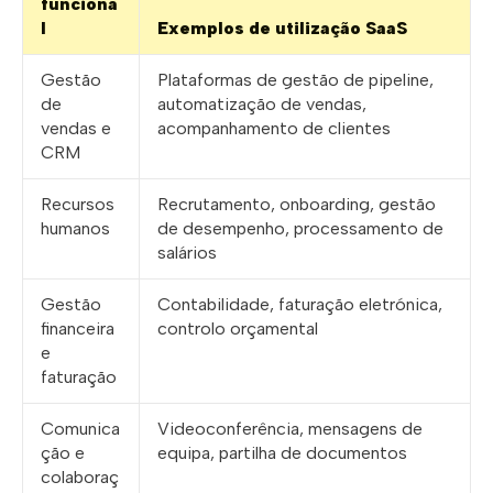
funciona
l
Exemplos de utilização SaaS
Gestão
Plataformas de gestão de pipeline,
de
automatização de vendas,
vendas e
acompanhamento de clientes
CRM
Recursos
Recrutamento, onboarding, gestão
humanos
de desempenho, processamento de
salários
Gestão
Contabilidade, faturação eletrónica,
financeira
controlo orçamental
e
faturação
Comunica
Videoconferência, mensagens de
ção e
equipa, partilha de documentos
colaboraç