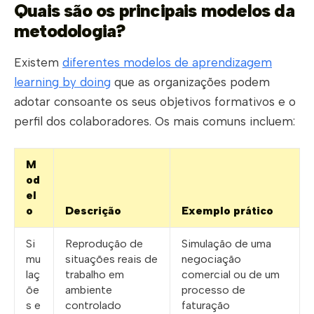
Quais são os principais modelos da
metodologia?
Existem
diferentes modelos de aprendizagem
learning by doing
que as organizações podem
adotar consoante os seus objetivos formativos e o
perfil dos colaboradores. Os mais comuns incluem:
M
od
el
o
Descrição
Exemplo prático
Si
Reprodução de
Simulação de uma
mu
situações reais de
negociação
laç
trabalho em
comercial ou de um
õe
ambiente
processo de
s e
controlado
faturação