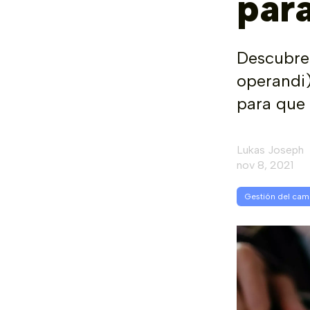
para
Descubre
operandi)
para que
Lukas Joseph
nov 8, 2021
Gestión del cam