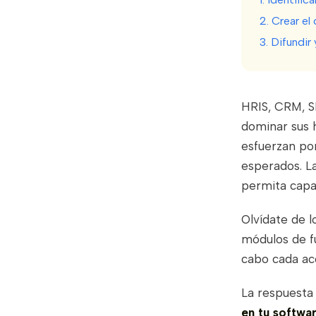
2. Crear e
3. Difundir
HRIS, CRM, S
dominar sus 
esfuerzan por
esperados. La
permita capa
Olvídate de l
módulos de f
cabo cada ac
La respuesta
en tu softwa