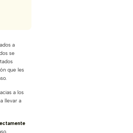
ados a
dos se
ltados
ión que les
so.
acias a los
 llevar a
rectamente
so.