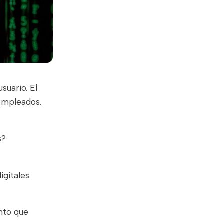
suario. El
empleados.
s?
igitales
nto que