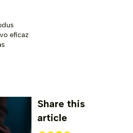
odus
vo eficaz
as
Share this
article