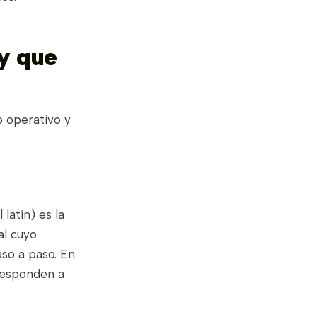
y que
o operativo y
latín) es la
al cuyo
aso a paso. En
 responden a