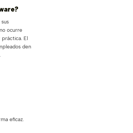
tware?
 sus
mo ocurre
práctica. El
empleados den
.
ma eficaz.