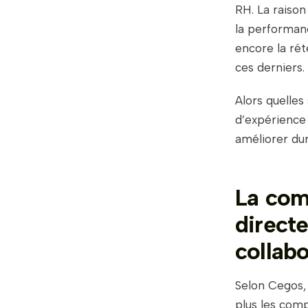
RH. La raison
la performanc
encore la rét
ces derniers.
Alors quelles
d’expérience 
améliorer du
La comp
direct
collab
Selon Cegos
plus les com