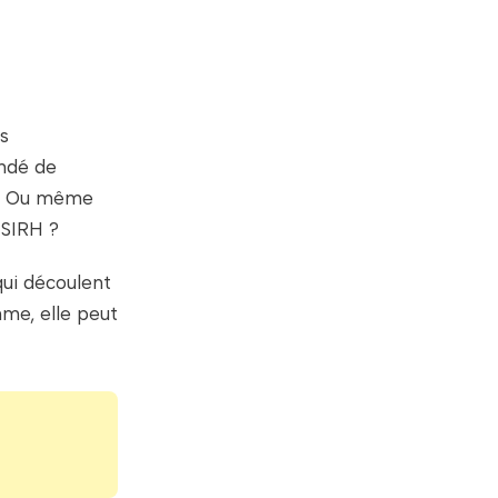
s
andé de
é ? Ou même
e SIRH ?
ui découlent
mme, elle peut