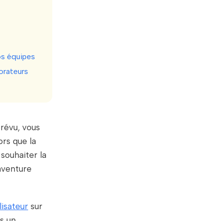
os équipes
borateurs
révu, vous
ors que la
 souhaiter la
’aventure
lisateur
sur
ns un