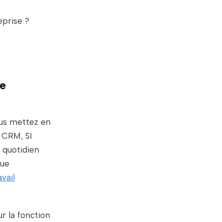
eprise ?
ce
ous mettez en
, CRM, SI
 quotidien
lue
vail
r la fonction