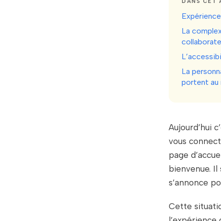
DANS CET 
Expérience 
La complex
collaborat
L’accessibi
La personna
portent au
Aujourd’hui 
vous connecte
page d’accuei
bienvenue. Il
s’annonce pos
Cette situati
l’expérience 