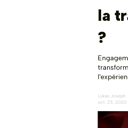
la t
?
Engagemen
transforma
l'expérie
Lukas Joseph
oct. 25, 2020