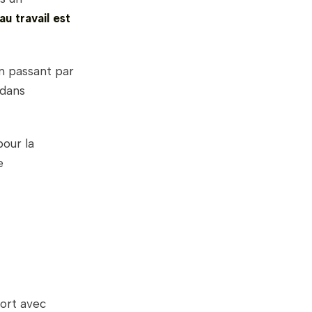
au travail est
n passant par
 dans
pour la
e
port avec