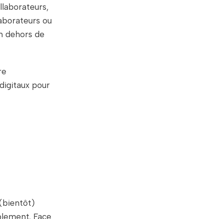
llaborateurs,
laborateurs ou
en dehors de
re
digitaux pour
(bientôt)
blement.
Face