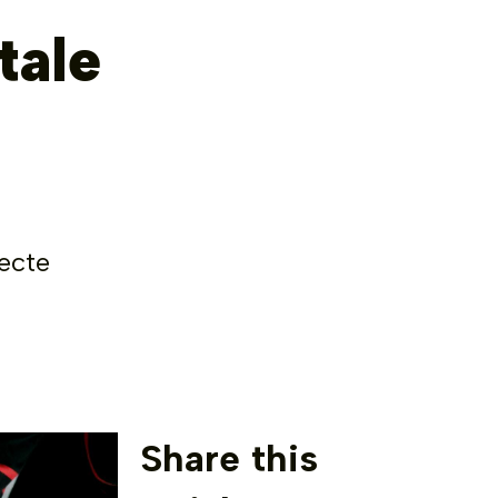
tale
fecte
Share this