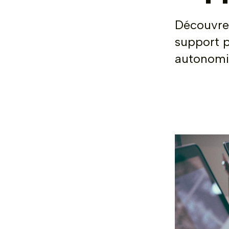
Découvrez
support p
autonomi