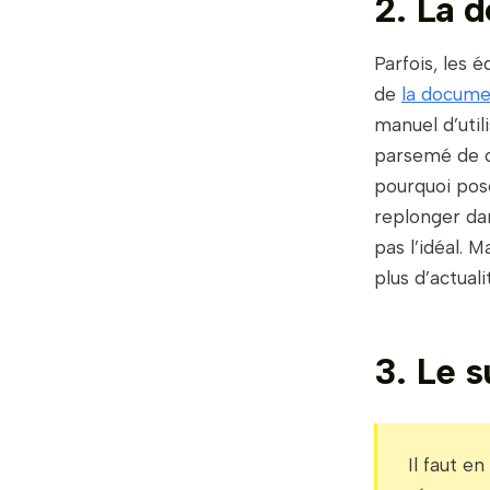
2. La d
Parfois, les 
de
la docume
manuel d’util
parsemé de ca
pourquoi pose
replonger dan
pas l’idéal. 
plus d’actuali
3. Le s
Il faut 