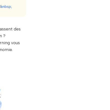
?&nbsp;
lassent des
in ?
rning vous
onomie.