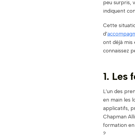
peu surpris,
indiquent co
Cette situati
d’
accompagner
ont déjà mis 
connaissez pe
1. Les 
L’un des prem
en main les l
applicatifs, 
Chapman Alli
formation en
?