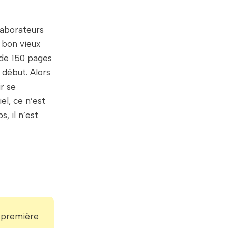
laborateurs
u bon vieux
é de 150 pages
 début. Alors
r se
el, ce n’est
, il n’est
e première