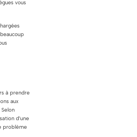
lègues vous
chargées
 beaucoup
ous
urs à prendre
ions aux
 Selon
sation d’une
Le problème