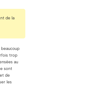
nt de la
e beaucoup
rfois trop
pensées au
ne sont
 et de
ser les