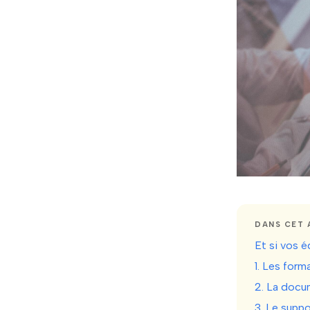
DANS CET 
Et si vos é
1. Les form
2. La docum
3. Le suppo