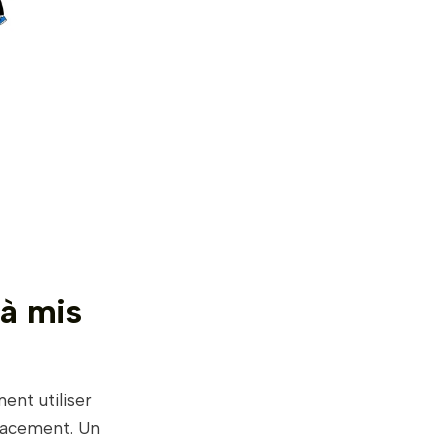
jà mis
ent utiliser
agacement. Un