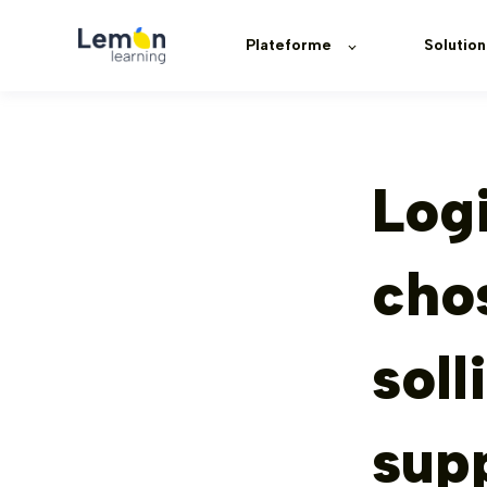
Plateforme
Solution
Logi
chos
soll
sup