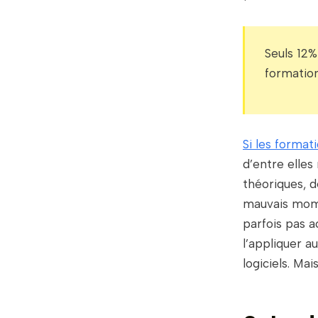
Seuls 12%
formation
Si les formati
d’entre elles
théoriques, 
mauvais momen
parfois pas ac
l’appliquer a
logiciels. Mai