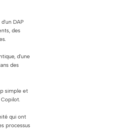
n d'un DAP
ents, des
es.
ntique, d'une
dans des
pp simple et
 Copilot.
ité qui ont
des processus