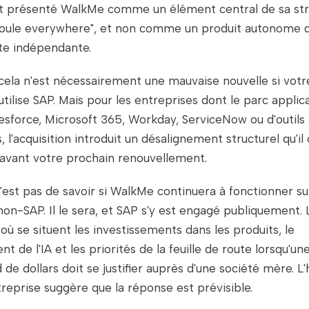
 présenté WalkMe comme un élément central de sa stra
Joule everywhere", et non comme un produit autonome 
ute indépendante.
cela n'est nécessairement une mauvaise nouvelle si votr
tilise SAP. Mais pour les entreprises dont le parc applicat
esforce, Microsoft 365, Workday, ServiceNow ou d'outils
, l'acquisition introduit un désalignement structurel qu'il
vant votre prochain renouvellement.
'est pas de savoir si WalkMe continuera à fonctionner su
non-SAP. Il le sera, et SAP s'y est engagé publiquement. 
 où se situent les investissements dans les produits, le
 de l'IA et les priorités de la feuille de route lorsqu'une
d de dollars doit se justifier auprès d'une société mère. L'
ntreprise suggère que la réponse est prévisible.