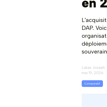
en 
L'acquisi
DAP. Voic
organisat
déploieme
souverain
Lukas Joseph
mai 19, 2026
Comparatif