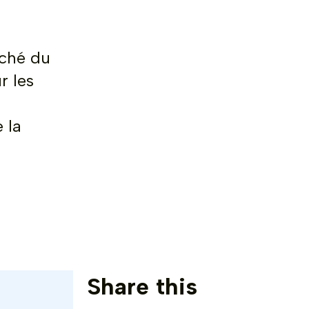
rché du
r les
 la
Share this