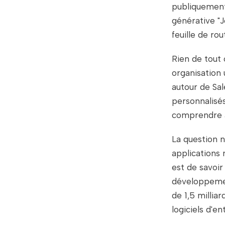
publiquement
générative "
feuille de ro
Rien de tout 
organisation u
autour de Sal
personnalisés
comprendre a
La question n
applications 
est de savoir
développement
de 1,5 milliar
logiciels d'e