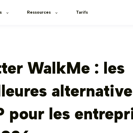
s
Ressources
Tarifs
ter WalkMe : les
leures alternative
 pour les entrepr