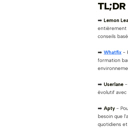
TL;DR
➡️
Lemon Lea
entièrement p
conseils basé
➡️
Whatfix
- 
formation bas
environnemen
➡️
Userlane
-
évolutif avec
➡️
Apty
- Pou
besoin que l'
quotidiens et 