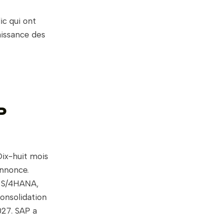
ic qui ont
aissance des
P
Dix-huit mois
annonce.
t S/4HANA,
onsolidation
27. SAP a