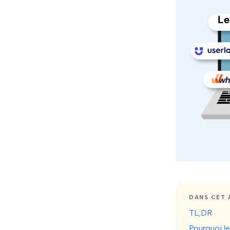
DANS CET 
TL;DR
Pourquoi l