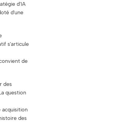
tégie d'IA
doté d'une
e
if s'articule
 convient de
r des
La question
 acquisition
histoire des