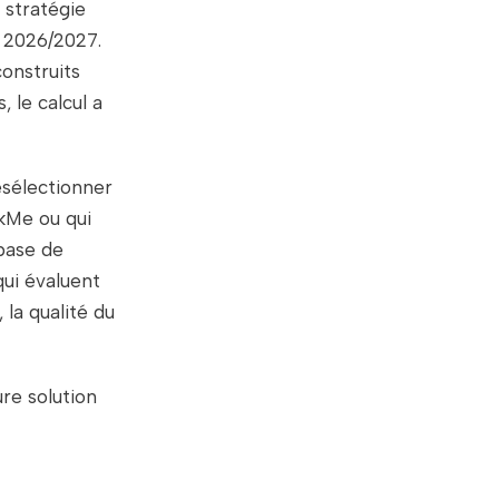
 stratégie
r 2026/2027.
construits
 le calcul a
ésélectionner
kMe ou qui
 base de
qui évaluent
 la qualité du
e solution