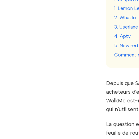
1. Lemon L
2. Whatfix
3. Userlane
4. Apty
5. Newired
Comment c
Depuis que SA
acheteurs d'e
WalkMe est-il
qui n'utilisen
La question 
feuille de ro