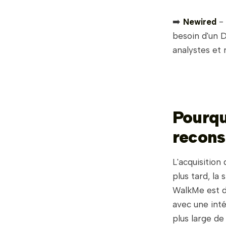
➡️
Newired
- 
besoin d'un D
analystes et
Pourqu
recons
L'acquisitio
plus tard, la 
WalkMe est d
avec une inté
plus large d