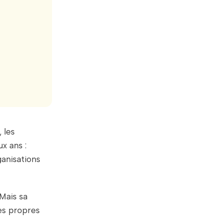
 les
ux ans :
ganisations
Mais sa
es propres