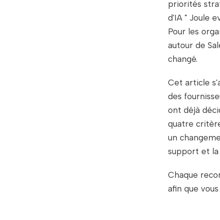
priorités str
d'IA " Joule 
Pour les orga
autour de Sal
changé.
Cet article s
des fourniss
ont déjà déci
quatre critèr
un changement
support et la
Chaque recom
afin que vous