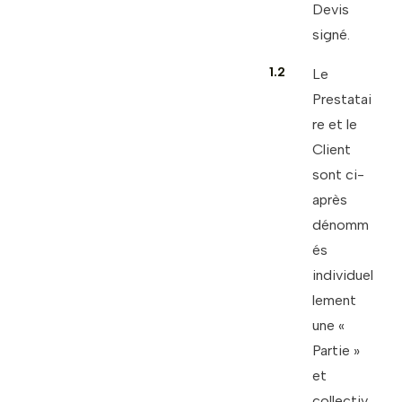
Devis
signé.
1.2
Le
Prestatai
re et le
Client
sont ci-
après
dénomm
és
individuel
lement
une «
Partie »
et
collectiv