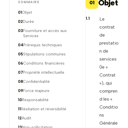
Objet
01
SOMMAIRE
01
Objet
1.1
Le
02
Durée
contrat
03
Fourniture et accès aux
de
Services
prestatio
04
Prérequis techniques
n de
05
Stipulations communes
services
06
Conditions financières
(le «
07
Propriété intellectuelle
Contrat
08
Confidentialité
»), qui
09
Force majeure
compren
d les «
10
Responsabilité
Conditio
11
Résiliation et réversibilité
ns
12
Audit
Générale
13
Non-sollicitation