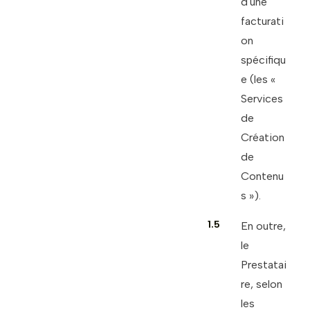
d'une
facturati
on
spécifiqu
e (les «
Services
de
Création
de
Contenu
s »).
1.5
En outre,
le
Prestatai
re, selon
les