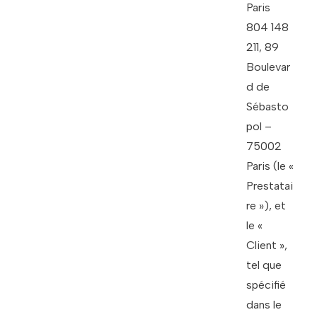
Paris
804 148
211, 89
Boulevar
d de
Sébasto
pol –
75002
Paris (le «
Prestatai
re »), et
le «
Client »,
tel que
spécifié
dans le