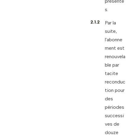
présente
s.
2.1.2
Par la
suite,
l'abonne
ment est
renouvela
ble par
tacite
reconduc
tion pour
des
périodes
successi
ves de
douze