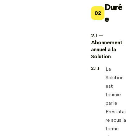
Duré
02
e
2.1 —
Abonnement
annuel à la
Solution
2.1.1
La
Solution
est
fournie
par le
Prestatai
re sous la
forme