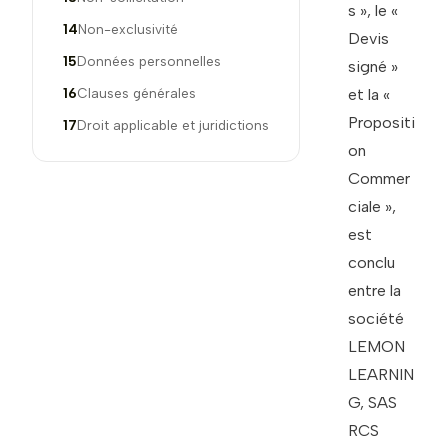
s », le «
14
Non-exclusivité
Devis
15
Données personnelles
signé »
16
Clauses générales
et la «
Propositi
17
Droit applicable et juridictions
on
Commer
ciale »,
est
conclu
entre la
société
LEMON
LEARNIN
G, SAS
RCS