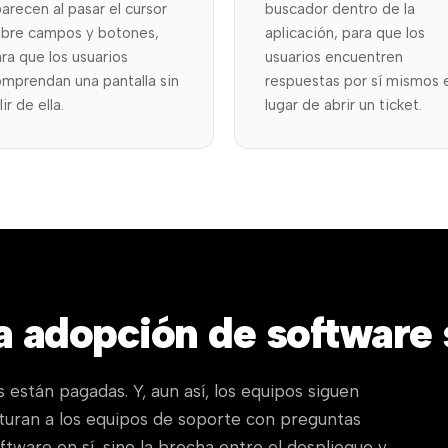
arecen al pasar el cursor
buscador dentro de la
obre campos y botones,
aplicación, para que los
ra que los usuarios
usuarios encuentren
mprendan una pantalla sin
respuestas por sí mismos 
lir de ella.
lugar de abrir un ticket.
la adopción de software
s están pagadas. Y, aun así, los equipos siguen
aturan a los equipos de soporte con preguntas
ftware en sí, sino la brecha entre el despliegue y