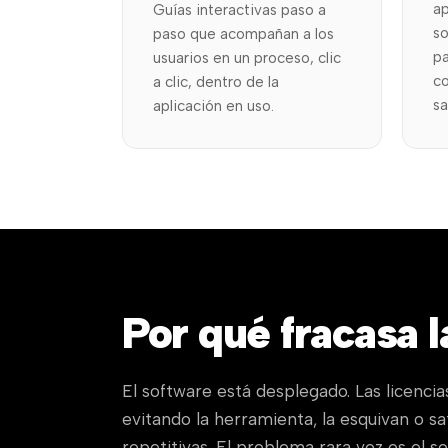
ap
Guías interactivas paso a
s
paso que acompañan a los
pa
usuarios en un proceso, clic
co
a clic, dentro de la
sa
aplicación en uso.
Por qué fracasa 
El software está desplegado. Las licencia
evitando la herramienta, la esquivan o s
repetitivas. El problema rara vez es el so