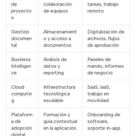
de
colaboración
tareas, trabajo
proyecto
de equipos
remoto
s
Gestión
Almacenamient
Digitalización de
documen
o y acceso a
archivos, flujos
tal
documentos
de aprobación
Business
Análisis de
Paneles de
Intelligen
datos y
mando, informes
ce
reporting
de negocio
Cloud
Infraestructura
SaaS, IaaS,
computin
tecnológica
trabajo en
g
escalable
movilidad
Plataform
Formación y
Onboarding de
a de
guía contextual
software,
adopción
en la aplicación
soporte in-app
digital