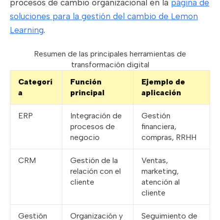
procesos de cambio organizacional en la
página de
soluciones para la gestión del cambio de Lemon
Learning
.
Resumen de las principales herramientas de
transformación digital
Categorí
Función
Ejemplo de
a
principal
aplicación
ERP
Integración de
Gestión
procesos de
financiera,
negocio
compras, RRHH
CRM
Gestión de la
Ventas,
relación con el
marketing,
cliente
atención al
cliente
Gestión
Organización y
Seguimiento de