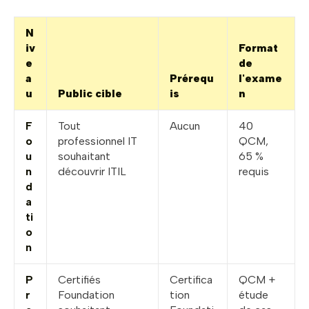
N
iv
Format
e
de
a
Prérequ
l'exame
u
Public cible
is
n
F
Tout
Aucun
40
o
professionnel IT
QCM,
u
souhaitant
65 %
n
découvrir ITIL
requis
d
a
ti
o
n
P
Certifiés
Certifica
QCM +
r
Foundation
tion
étude