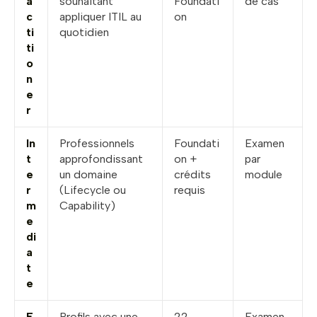
a
souhaitant
Foundati
de cas
c
appliquer ITIL au
on
ti
quotidien
ti
o
n
e
r
In
Professionnels
Foundati
Examen
t
approfondissant
on +
par
e
un domaine
crédits
module
r
(Lifecycle ou
requis
m
Capability)
e
di
a
t
e
E
Profils avec une
22
Examen