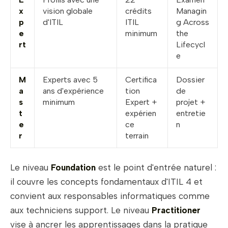
x
vision globale
crédits
Managin
p
d'ITIL
ITIL
g Across
e
minimum
the
rt
Lifecycl
e
M
Experts avec 5
Certifica
Dossier
a
ans d'expérience
tion
de
s
minimum
Expert +
projet +
t
expérien
entretie
e
ce
n
r
terrain
Le niveau
Foundation
est le point d'entrée naturel :
il couvre les concepts fondamentaux d'ITIL 4 et
convient aux responsables informatiques comme
aux techniciens support. Le niveau
Practitioner
vise à ancrer les apprentissages dans la pratique