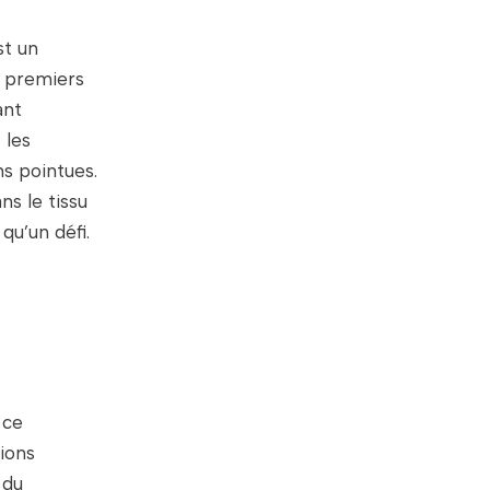
t un
s premiers
ant
 les
ns pointues.
s le tissu
qu’un défi.
 ce
ions
 du