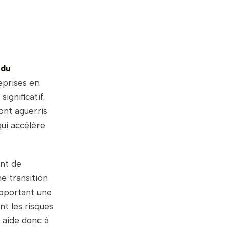
 du
eprises en
ignificatif.
ont aguerris
qui accélère
ent de
ne transition
apportant une
nt les risques
 aide donc à