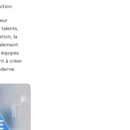
ition.
leur
 talents,
tion, la
galement
s équipes
t à créer
oderne.