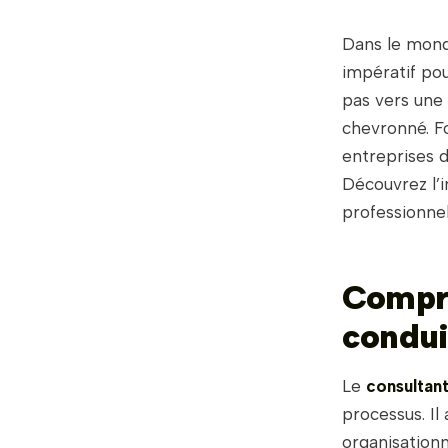
Dans le mond
impératif pou
pas vers une
chevronné. Fo
entreprises d
Découvrez l’
professionnel
Compre
condui
Le
consultan
processus. I
organisationn