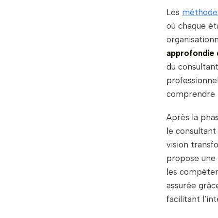
Les
méthodes
où chaque ét
organisation
approfondie d
du consultan
professionne
comprendre le
Après la phas
le consultant
vision transf
propose une g
les compéten
assurée grâc
facilitant l’i