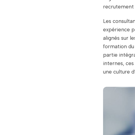
recrutement d
Les consultan
expérience po
alignés sur l
formation du
partie intégr
internes, ce
une culture d