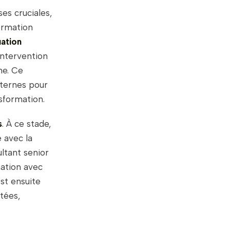
es cruciales,
ormation
ation
l’intervention
me. Ce
nternes pour
nsformation.
s
. À ce stade,
e avec la
ultant senior
mation avec
st ensuite
tées,