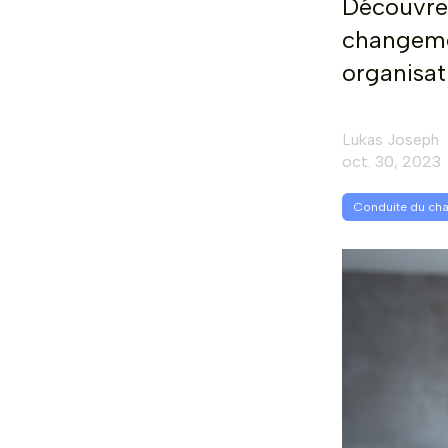
Découvre
changemen
organisat
Lukas Joseph
oct. 30, 2023
Conduite du ch