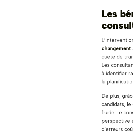
Les bé
consul
L’interventio
changement
quête de tran
Les consulta
à identifier 
la planificati
De plus, grâ
candidats, le
fluide. Le co
perspective e
d’erreurs coû