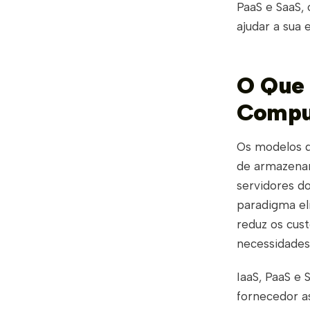
PaaS e SaaS, 
ajudar a sua 
O Que 
Comput
Os modelos 
de armazenam
servidores d
paradigma el
reduz os cus
necessidades
IaaS, PaaS e
fornecedor as