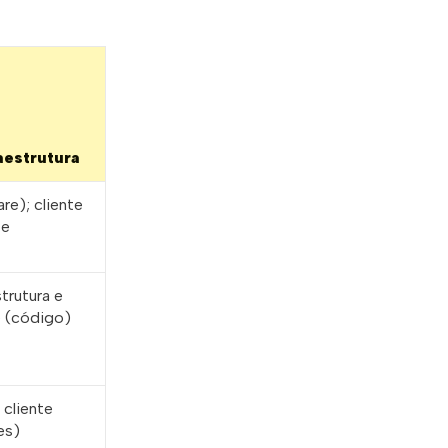
aestrutura
re); cliente
 e
trutura e
e (código)
 cliente
es)