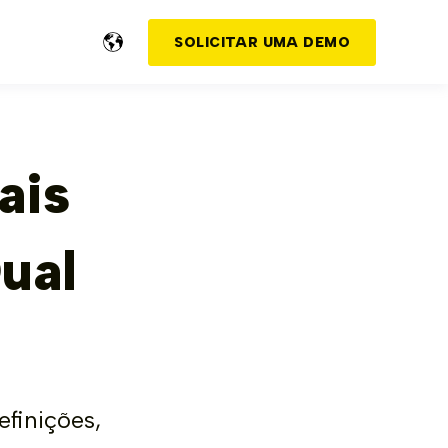
SOLICITAR UMA DEMO
ais
ual
efinições,