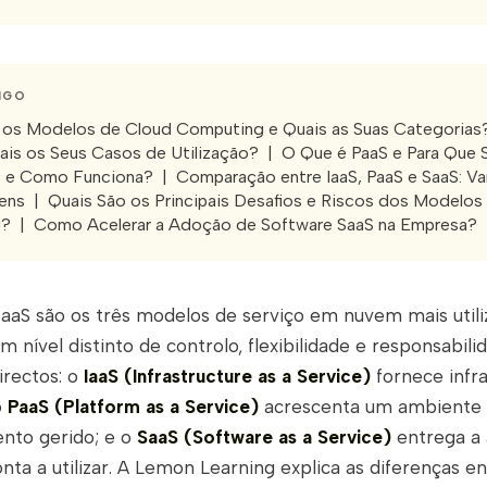
IGO
os Modelos de Cloud Computing e Quais as Suas Categorias
uais os Seus Casos de Utilização? | O Que é PaaS e Para Que
 e Como Funciona? | Comparação entre IaaS, PaaS e SaaS: V
ns | Quais São os Principais Desafios e Riscos dos Modelos
? | Como Acelerar a Adoção de Software SaaS na Empresa?
SaaS são os três modelos de serviço em nuvem mais utili
 nível distinto de controlo, flexibilidade e responsabili
rectos: o
IaaS (Infrastructure as a Service)
fornece infra
o
PaaS (Platform as a Service)
acrescenta um ambiente
nto gerido; e o
SaaS (Software as a Service)
entrega a 
ta a utilizar. A Lemon Learning explica as diferenças en