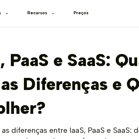
s
Recursos
Preços
, PaaS e SaaS: Qu
as Diferenças e Q
olher?
as diferenças entre IaaS, PaaS e SaaS: d