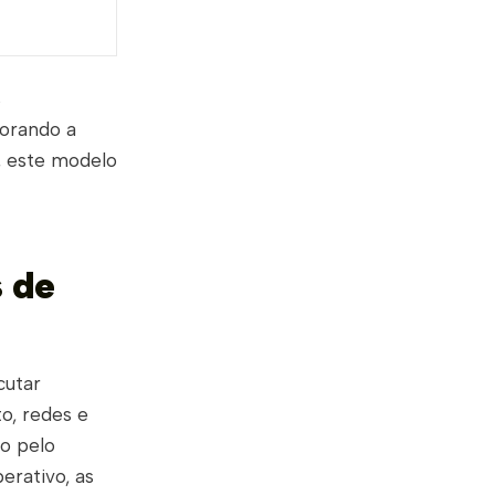
s
horando a
o, este modelo
s de
cutar
o, redes e
do pelo
erativo, as