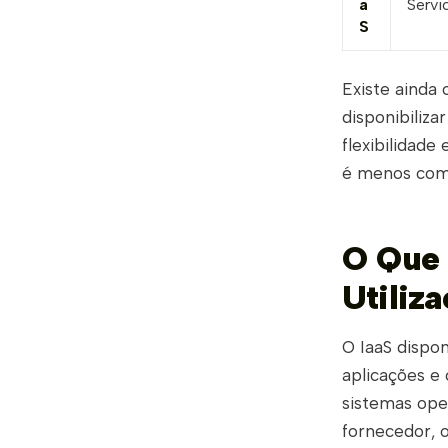
a
Servi
S
Existe ainda
disponibiliza
flexibilidade
é menos comu
O Que 
Utiliz
O IaaS dispo
aplicações e
sistemas ope
fornecedor, 