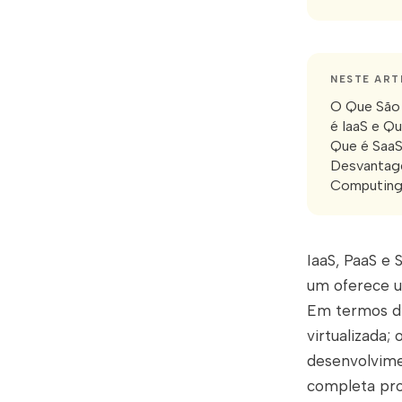
NESTE ART
O Que São 
é IaaS e Q
Que é SaaS
Desvantage
Computing
IaaS, PaaS e 
um oferece um
Em termos di
virtualizada; 
desenvolvime
completa pron