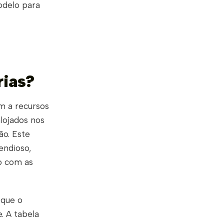
modelo para
rias?
 a recursos
lojados nos
ão. Este
endioso,
do com as
 que o
. A tabela