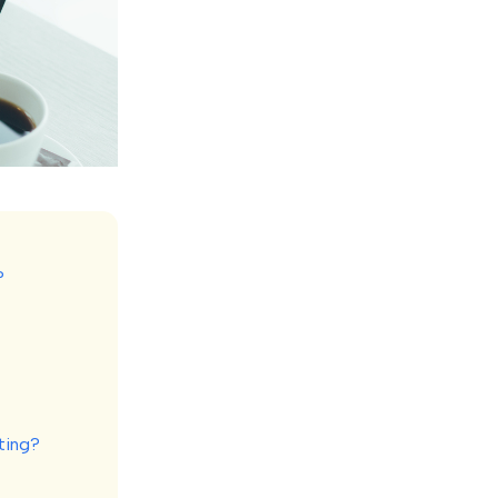
?
ting?