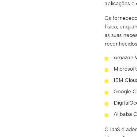
aplicações e 
Os fornecedo
física, enqu
as suas neces
reconhecido
Amazon W
Microsoft
IBM Clou
Google C
DigitalO
Alibaba 
O IaaS é ade