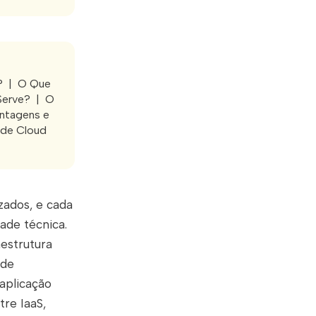
? | O Que
 Serve? | O
antagens e
 de Cloud
zados, e cada
dade técnica.
estrutura
 de
aplicação
tre IaaS,