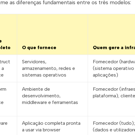
ume as diferenças fundamentais entre os três modelos:
e
leto
O que fornece
Quem gere a infr
truct
Servidores,
Fornecedor (hardwa
 a
armazenamento, redes e
(sistema operativo
ce
sistemas operativos
aplicações)
orm
Ambiente de
Fornecedor (infraes
desenvolvimento,
plataforma); client
ce
middleware e ferramentas
ware
Aplicação completa pronta
Fornecedor (tudo);
a usar via browser
(dados e utilizador