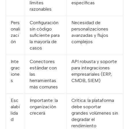
límites
específicas
razonables
Pers
Configuración
Necesidad de
onali
sin código
personalizaciones
zaci
suficiente para
avanzadas y flujos
ón
la mayoría de
complejos
casos
Inte
Conectores
API robusta y soporte
grac
estándar con
para integraciones
ione
las
empresariales (ERP,
s
herramientas
CMDB, SIEM)
más comunes
Esc
Importante: la
Crítica: la plataforma
alabi
organización
debe soportar
lida
crecerá
grandes volúmenes sin
d
degradar el
rendimiento