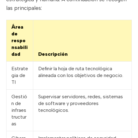
las principales:
Área
de
respo
nsabili
dad
Descripción
Estrate
Definir la hoja de ruta tecnológica
gia de
alineada con los objetivos de negocio.
TI
Gestió
Supervisar servidores, redes, sistemas
n de
de software y proveedores
infraes
tecnológicos.
tructur
as