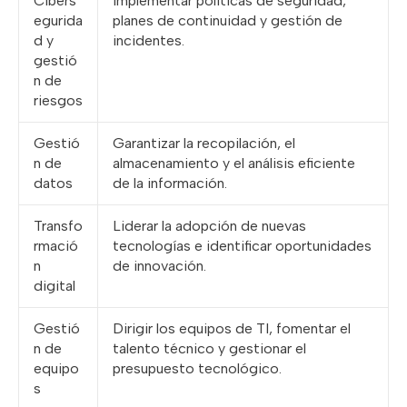
Cibers
Implementar políticas de seguridad,
egurida
planes de continuidad y gestión de
d y
incidentes.
gestió
n de
riesgos
Gestió
Garantizar la recopilación, el
n de
almacenamiento y el análisis eficiente
datos
de la información.
Transfo
Liderar la adopción de nuevas
rmació
tecnologías e identificar oportunidades
n
de innovación.
digital
Gestió
Dirigir los equipos de TI, fomentar el
n de
talento técnico y gestionar el
equipo
presupuesto tecnológico.
s