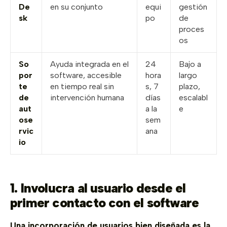
De
en su conjunto
equi
gestión
sk
po
de
proces
os
So
Ayuda integrada en el
24
Bajo a
por
software, accesible
hora
largo
te
en tiempo real sin
s, 7
plazo,
de
intervención humana
días
escalabl
aut
a la
e
ose
sem
rvic
ana
io
1. Involucra al usuario desde el
primer contacto con el software
Una incorporación de usuarios bien diseñada es la