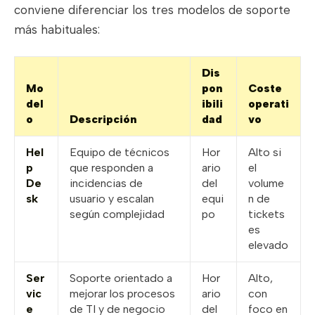
conviene diferenciar los tres modelos de soporte
más habituales:
Dis
Mo
pon
Coste
del
ibili
operati
o
Descripción
dad
vo
Hel
Equipo de técnicos
Hor
Alto si
p
que responden a
ario
el
De
incidencias de
del
volume
sk
usuario y escalan
equi
n de
según complejidad
po
tickets
es
elevado
Ser
Soporte orientado a
Hor
Alto,
vic
mejorar los procesos
ario
con
e
de TI y de negocio
del
foco en