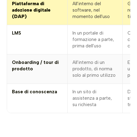
Piattaforma di
All'interno del
Guid
adozione digitale
software, nel
real
(DAP)
momento dell'uso
tick
LMS
In un portale di
Cors
formazione a parte,
cert
prima dell'uso
conf
Onboarding / tour di
All'interno di un
Espe
prodotto
prodotto, di norma
util
solo al primo utilizzo
pro
Base di conoscenza
In un sito di
Doc
assistenza a parte,
stat
su richiesta
tram