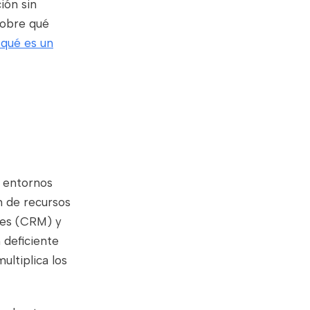
ión sin
sobre qué
 qué es un
l
n entornos
n de recursos
tes (CRM) y
 deficiente
ultiplica los