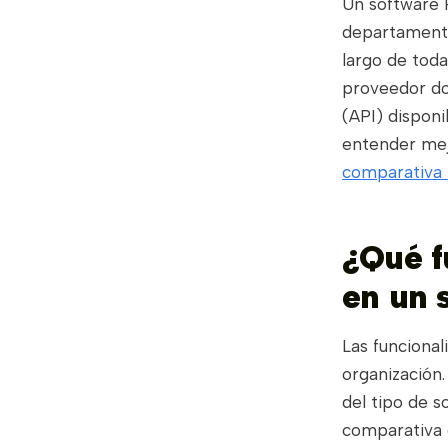
Un software 
departamentos
largo de toda
proveedor do
(API) disponi
entender mejo
comparativa 
¿Qué f
en un 
Las funcional
organización.
del tipo de s
comparativa d