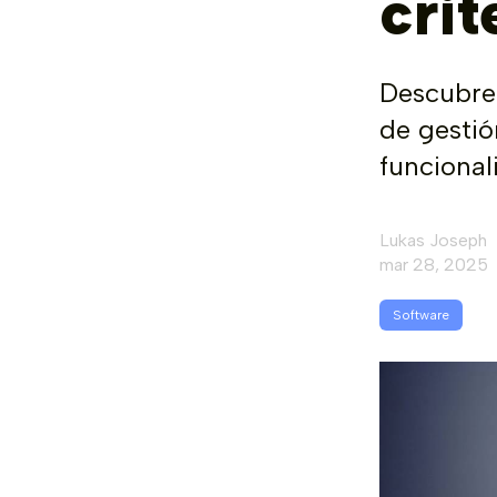
crit
Descubre 
de gestió
funcional
Lukas Joseph
mar 28, 2025
Software