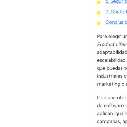
6. Seguri
7. Coste 
Conclusi
Para elegir u
Product Life
adaptabilidad
escalabilidad
que puedas t
industriales 
marketing o a
Con una ofer
de software e
aplican igua
campañas, apl