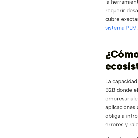
la herramient
requerir des
cubre exacta
sistema PLM
.
¿Cómo 
ecosis
La capacidad 
B2B donde el
empresariale
aplicaciones 
obliga a intr
errores y ral