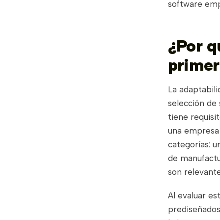
software emp
¿Por qu
primer
La adaptabili
selección de
tiene requisi
una empresa 
categorías: u
de manufactu
son relevant
Al evaluar es
prediseñados 