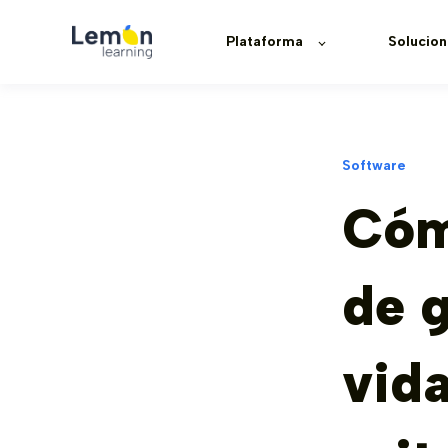
Plataforma
Solucion
Software
Cóm
de g
vida