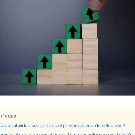
RTÍCULO
 adaptabilidad sectorial es el primer criterio de selección?
rar la integración con el ecosistema tecnológico existente?