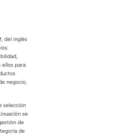
, del inglés
ios:
bilidad,
 ellos para
ductos
de negocio,
e selección
tinuación se
gestión de
tegoría de