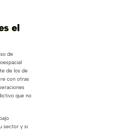
es el
eso de
roespacial
nte de los de
re con otras
operaciones
ictivo que no
bajo
u sector y si