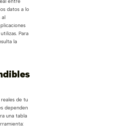
eal entre
os datos a lo
 al
plicaciones
tilizas. Para
sulta la
ndibles
 reales de tu
ales dependen
tra una tabla
erramienta: