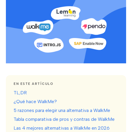
EN ESTE ARTÍCULO
TL;DR
¿Qué hace WalkMe?
5 razones para elegir una alternativa a WalkMe
Tabla comparativa de pros y contras de WalkMe
Las 4 mejores alternativas a WalkMe en 2026