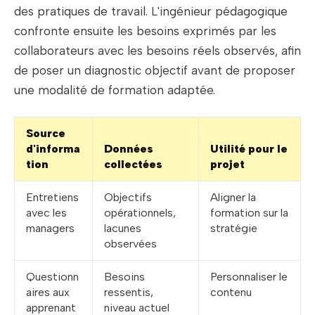
des pratiques de travail. L'ingénieur pédagogique
confronte ensuite les besoins exprimés par les
collaborateurs avec les besoins réels observés, afin
de poser un diagnostic objectif avant de proposer
une modalité de formation adaptée.
Source
d'informa
Données
Utilité pour le
tion
collectées
projet
Entretiens
Objectifs
Aligner la
avec les
opérationnels,
formation sur la
managers
lacunes
stratégie
observées
Questionn
Besoins
Personnaliser le
aires aux
ressentis,
contenu
apprenant
niveau actuel