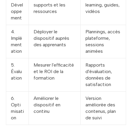
Dével
supports et les
learning, guides,
oppe
ressources
vidéos
ment
4.
Déployer le
Plannings, accès
Implé
dispositif auprès
plateforme,
ment
des apprenants
sessions
ation
animées
5.
Mesurer l'efficacité
Rapports
Évalu
et le ROI de la
d'évaluation,
ation
formation
données de
satisfaction
6.
Améliorer le
Version
Opti
dispositif en
améliorée des
misati
continu
contenus, plan
on
de suivi