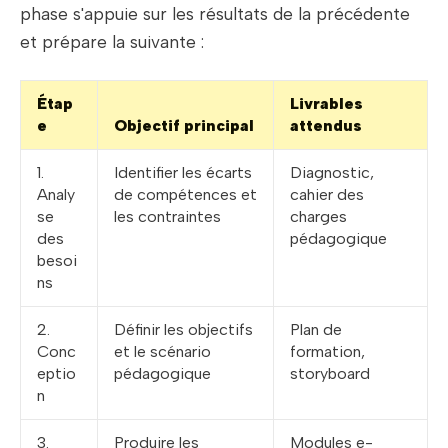
phase s'appuie sur les résultats de la précédente
et prépare la suivante :
Étap
Livrables
e
Objectif principal
attendus
1.
Identifier les écarts
Diagnostic,
Analy
de compétences et
cahier des
se
les contraintes
charges
des
pédagogique
besoi
ns
2.
Définir les objectifs
Plan de
Conc
et le scénario
formation,
eptio
pédagogique
storyboard
n
3.
Produire les
Modules e-