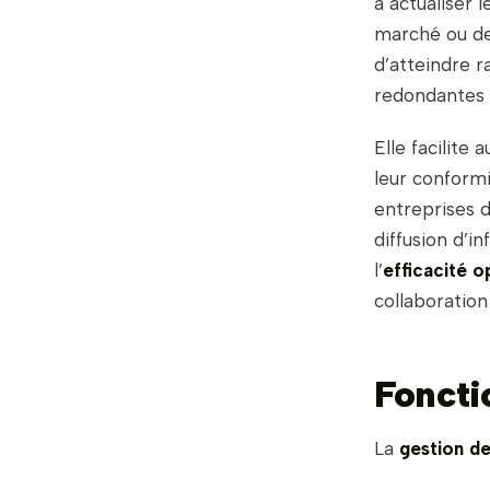
à actualiser 
marché ou de
d’atteindre r
redondantes 
Elle facilite 
leur conform
entreprises d
diffusion d’i
l’
efficacité o
collaboration
Foncti
La
gestion de