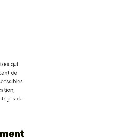
ises qui
tent de
ccessibles
ation,
antages du
ement