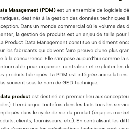
Data Management (PDM)
est un ensemble de logiciels dé
rmatiques, destinés à la gestion des données techniques l
nception. Dans un monde commercial où le volume des 
nter, la gestion de produits est un enjeu de taille pour 
 La Product Data Management constitue un élément enco
r les fabricants qui doivent faire preuve d’une plus gra
ce à la concurrence. Elle s’impose aujourd’hui comme la s
contournable pour organiser, centraliser et exploiter les 
s produits fabriqués. La PDM est intégrée aux solutions
plus souvent sous le nom de GED technique.
 data product
est destiné en premier lieu aux concepteur
des). Il embarque toutefois dans les faits tous les servic
impliqués dans le cycle de vie du produit (équipes market
duits, clients, fournisseurs, etc.). En centralisant les dif
 elle s’assure que les spécifications techniques sont res