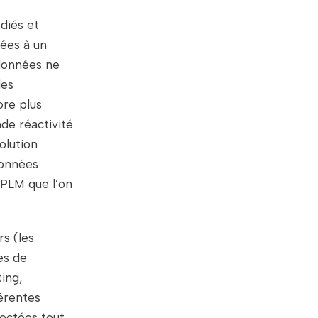
diés et
iées à un
données ne
les
re plus
nde réactivité
olution
données
 PLM que l’on
s (les
es de
ing,
férentes
pectées tout