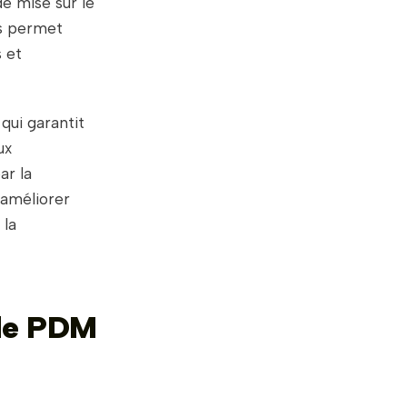
de mise sur le
s permet
s et
 qui garantit
ux
ar la
 améliorer
 la
 de PDM