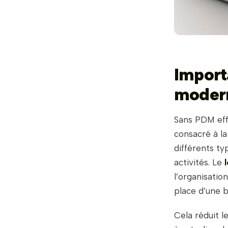
Import
moder
Sans PDM eff
consacré à l
différents t
activités. Le
l’organisatio
place d’une b
Cela réduit l