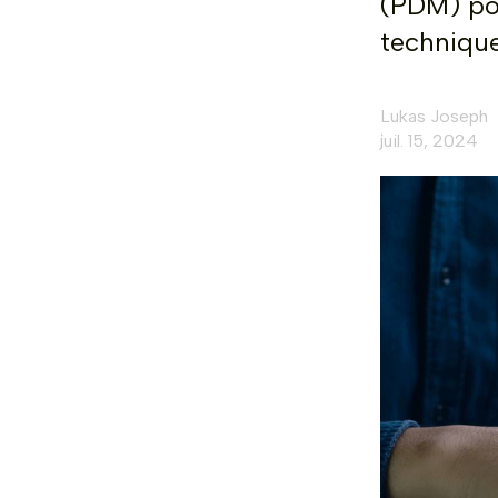
(PDM) pou
technique
Lukas Joseph
juil. 15, 2024