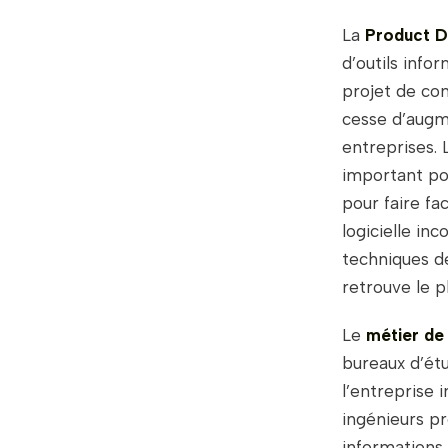
La
Product 
d’outils info
projet de co
cesse d’augme
entreprises.
important pou
pour faire fa
logicielle in
techniques de
retrouve le 
Le
métier de
bureaux d’étu
l’entreprise 
ingénieurs pro
informations,