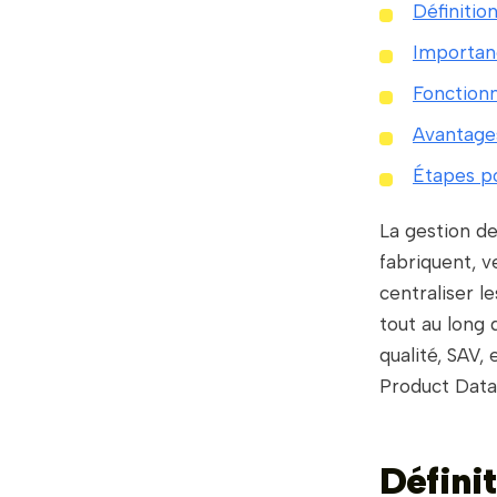
Définiti
Importan
Fonctionn
Avantage
Étapes p
La gestion de
fabriquent, v
centraliser l
tout au long 
qualité, SAV,
Product Data
Défini