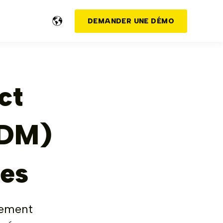
DEMANDER UNE DÉMO
ct
PDM)
ges
gement