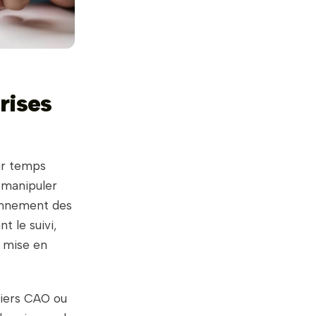
rises
ur temps
 manipuler
ionnement des
t le suivi,
a mise en
hiers CAO ou