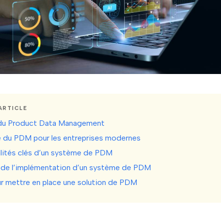
ARTICLE
 du Product Data Management
 du PDM pour les entreprises modernes
lités clés d’un système de PDM
de l’implémentation d’un système de PDM
r mettre en place une solution de PDM