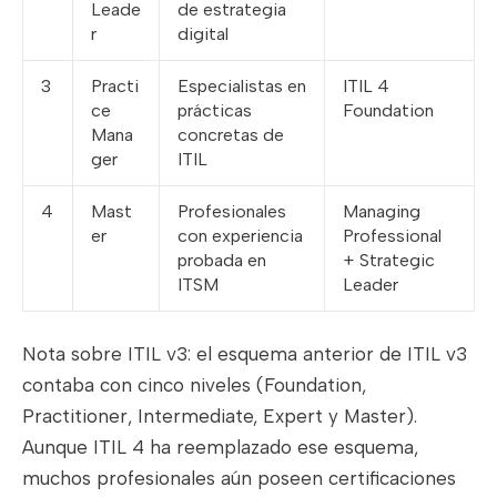
Leade
de estrategia
r
digital
3
Practi
Especialistas en
ITIL 4
ce
prácticas
Foundation
Mana
concretas de
ger
ITIL
4
Mast
Profesionales
Managing
er
con experiencia
Professional
probada en
+ Strategic
ITSM
Leader
Nota sobre ITIL v3: el esquema anterior de ITIL v3
contaba con cinco niveles (Foundation,
Practitioner, Intermediate, Expert y Master).
Aunque ITIL 4 ha reemplazado ese esquema,
muchos profesionales aún poseen certificaciones