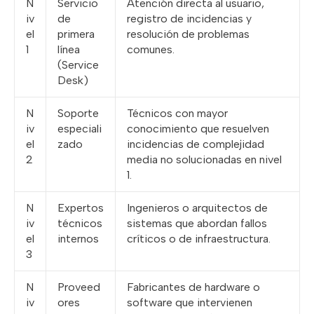
N
Servicio
Atención directa al usuario,
iv
de
registro de incidencias y
el
primera
resolución de problemas
1
línea
comunes.
(Service
Desk)
N
Soporte
Técnicos con mayor
iv
especiali
conocimiento que resuelven
el
zado
incidencias de complejidad
2
media no solucionadas en nivel
1.
N
Expertos
Ingenieros o arquitectos de
iv
técnicos
sistemas que abordan fallos
el
internos
críticos o de infraestructura.
3
N
Proveed
Fabricantes de hardware o
iv
ores
software que intervienen