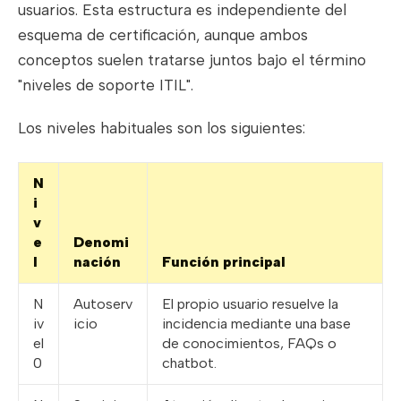
usuarios. Esta estructura es independiente del
esquema de certificación, aunque ambos
conceptos suelen tratarse juntos bajo el término
"niveles de soporte ITIL".
Los niveles habituales son los siguientes:
N
i
v
e
Denomi
l
nación
Función principal
N
Autoserv
El propio usuario resuelve la
iv
icio
incidencia mediante una base
el
de conocimientos, FAQs o
0
chatbot.