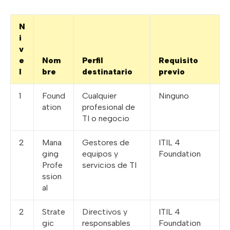
N
i
v
e
Nom
Perfil
Requisito
l
bre
destinatario
previo
1
Found
Cualquier
Ninguno
ation
profesional de
TI o negocio
2
Mana
Gestores de
ITIL 4
ging
equipos y
Foundation
Profe
servicios de TI
ssion
al
2
Strate
Directivos y
ITIL 4
gic
responsables
Foundation