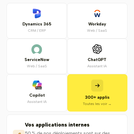
Dynamics 365
Workday
CRM / ERP
Web / SaaS
ServiceNow
ChatGPT
Web / SaaS
Assistant IA
Copilot
300+ applis
Assistant IA
Toutes les voir →
Vos applications internes
50 % de nos déploiements sont sur des