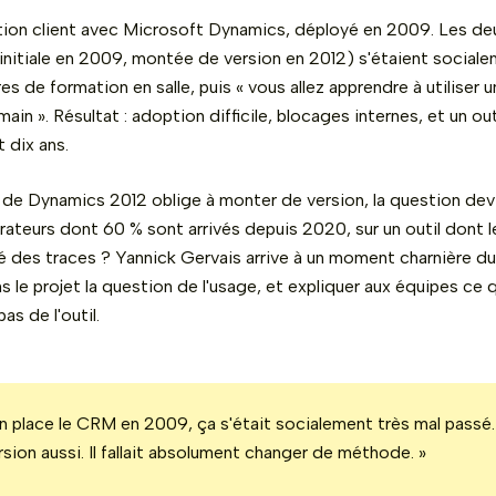
ion client avec Microsoft Dynamics, déployé en 2009. Les de
initiale en 2009, montée de version en 2012) s'étaient sociale
 de formation en salle, puis « vous allez apprendre à utiliser un
main ». Résultat : adoption difficile, blocages internes, et un out
 dix ans.
t de Dynamics 2012 oblige à monter de version, la question de
ateurs dont 60 % sont arrivés depuis 2020, sur un outil dont 
é des traces ? Yannick Gervais arrive à un moment charnière du
ns le projet la question de l'usage, et expliquer aux équipes ce
as de l'outil.
n place le CRM en 2009, ça s'était socialement très mal passé. 
ion aussi. Il fallait absolument changer de méthode. »