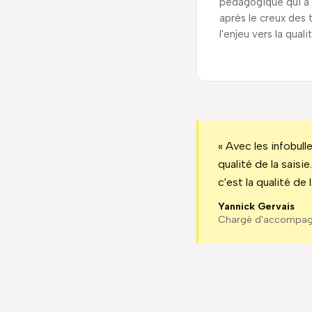
pédagogique qui a r
après le creux des t
l'enjeu vers la quali
« Avec les infobull
qualité de la saisie
c'est la qualité de l
Yannick Gervais
Chargé d'accompa