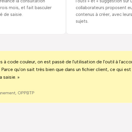
elancé la consultation
l'outil » et « suggestion sur 
rois mois, et fait basculer
collaborateurs proposent 
té de saisie.
contenus à créer, avec leurs
sujets.
es à code couleur, on est passé de l'utilisation de l'outil à l'a
. Parce qu'on sait très bien que dans un fichier client, ce qui es
a saisie. »
gnement, OPPBTP