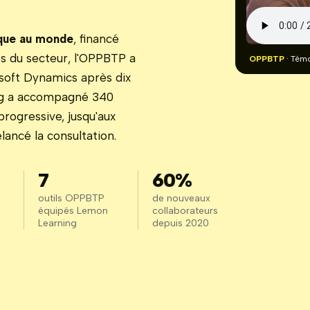
que au monde
, financé
es du secteur, l'OPPBTP a
OPPBTP
· Tém
soft Dynamics après dix
ing a accompagné 340
progressive, jusqu'aux
lancé la consultation.
7
60%
outils OPPBTP
de nouveaux
équipés Lemon
collaborateurs
Learning
depuis 2020