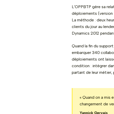
L'OPPBTP gère sa relat
déploiements (version 
La méthode : deux heures
clients du jour au lende
Dynamics 2012 pendant
Quand la fin du suppor
embarquer 340 collabor
déploiements ont laiss
condition : intégrer da
partant de leur métier, p
« Quand on a mis e
changement de vers
Yannick Gervais