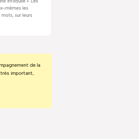
une infobulle ». Les
eux-mêmes les
 mots, sur leurs
ccompagnement de la
t très important,