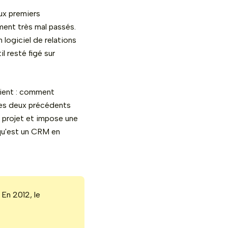
ux premiers
ment très mal passés.
 logiciel de relations
il resté figé sur
vient : comment
les deux précédents
 projet et impose une
 qu'est un CRM en
En 2012, le