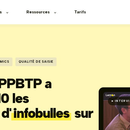
s
Ressources
Tarifs
MICS
QUALITÉ DE SAISIE
OPPBTP a
10 les
▸ INTERV
d'
infobulles
sur