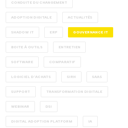
CONDUITE DU CHANGEMENT
ADOPTION DIGITALE
ACTUALITÉS
SHADOW IT
ERP
GOUVERNANCE IT
BOITE À OUTILS
ENTRETIEN
SOFTWARE
COMPARATIF
LOGICIEL D’ACHATS
SIRH
SAAS
SUPPORT
TRANSFORMATION DIGITALE
WEBINAR
DSI
DIGITAL ADOPTION PLATFORM
IA