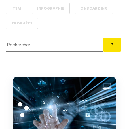
ITSM
INFOGRAPHIE
ONBOARDING
TROPHÉES
Il s'agit d'un champ de recherche auquel est associée une fo
Il n'y a aucune suggestion car le champ de recherc